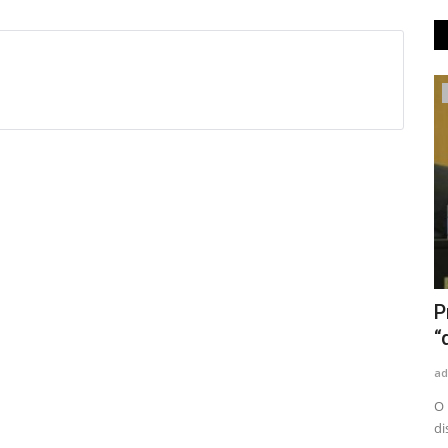
Tecnologia
te vão
Vídeo do dia.
P
ade
“
admin
Out 22, 2025
0
138
ad
l.
O 
di