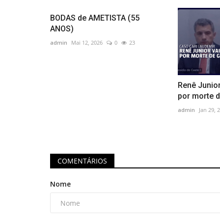
BODAS de AMETISTA (55
ANOS)
admin
Mai 12, 2026
0
23
Renê Junior 
por morte 
admin
Jan 29, 
COMENTÁRIOS
Nome