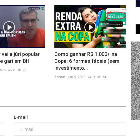
vai a júri popular
Como ganhar R$ 1.000+ na
de gari em BH
Copa: 6 formas fáceis (sem
investimento...
2026
0
29
admin
Jun 5, 2026
0
34
E-mail