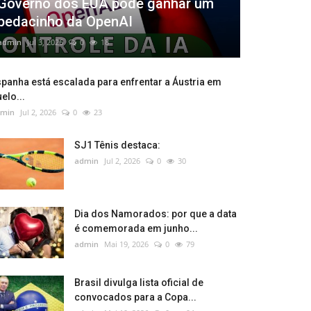
Governo dos EUA pode ganhar um
pedacinho da OpenAI
admin
Jul 3, 2026
0
18
panha está escalada para enfrentar a Áustria em
elo...
min
Jul 2, 2026
0
23
SJ1 Tênis destaca:
admin
Jul 2, 2026
0
30
Dia dos Namorados: por que a data
é comemorada em junho...
admin
Mai 19, 2026
0
79
Brasil divulga lista oficial de
convocados para a Copa...