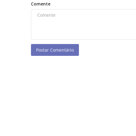
Comente
Economia
Postar Comentário
DE por trás do
CNI: indústrias de pequeno por
investir mais em sustentabilid
admin
Nov 17, 2021
0
32
Confira outras notícias da Radioagência Naciona