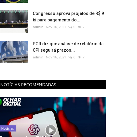
Congresso aprova projetos de R$ 9
bi para pagamento do...
admin
Nov 16, 2021
0
7
PGR diz que análise de relatório da
CPI seguirá prazos...
admin
Nov 16, 2021
0
7
NOTÍCIAS RECOMENDADAS
Notícias