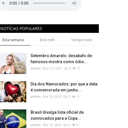
NOTÍCIAS POPULARES
Esta semana
Este mês
Tempo todo
Setembro Amarelo: desabafo de
famosos mostra como ódio...
admin
Nov 17, 2021
0
11
Dia dos Namorados: por que a data
é comemorada em junho...
admin
Mai 19, 2026
0
11
Brasil divulga lista oficial de
convocados para a Copa...
admin
Mai 19, 2026
0
8