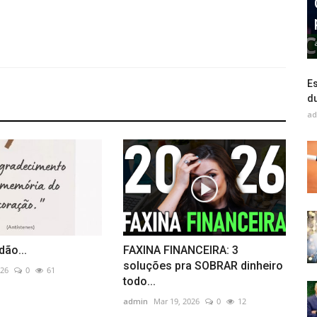
Es
du
ad
dão...
FAXINA FINANCEIRA: 3
soluções pra SOBRAR dinheiro
026
0
61
todo...
admin
Mar 19, 2026
0
12