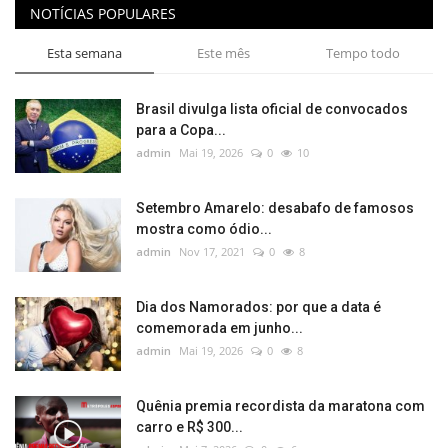
NOTÍCIAS POPULARES
Esta semana
Este mês
Tempo todo
Brasil divulga lista oficial de convocados
para a Copa...
admin
Mai 19, 2026
0
10
Setembro Amarelo: desabafo de famosos
mostra como ódio...
admin
Nov 17, 2021
0
8
Dia dos Namorados: por que a data é
comemorada em junho...
admin
Mai 19, 2026
0
8
Quênia premia recordista da maratona com
carro e R$ 300...