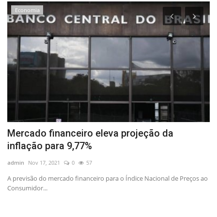
Economia
ça
Mercado financeiro eleva projeção da
G
inflação para 9,77%
d
admin
Nov 17, 2021
0
57
ad
ser
A previsão do mercado financeiro para o Índice Nacional de Preços ao
Consumidor...