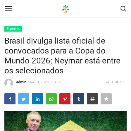
Esportes
Login
Registro
Brasil divulga lista oficial de
convocados para a Copa do
Home
Mundo 2026; Neymar está entre
Tecnologia
os selecionados
Politica
admin
Mai 19, 2026 - 13:12
0
93
Saúde
Entretenimento
Economia