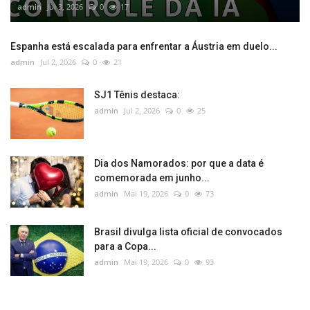
admin
Jul 3, 2026
0
17
Espanha está escalada para enfrentar a Áustria em duelo...
admin
Jul 2, 2026
0
21
SJ1 Tênis destaca:
admin
Jul 2, 2026
0
25
Dia dos Namorados: por que a data é
comemorada em junho...
admin
Mai 19, 2026
0
73
Brasil divulga lista oficial de convocados
para a Copa...
admin
Mai 19, 2026
0
93