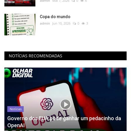
admin
Mai 7, 2026
0
6
Copa do mundo
admin
Jun 10, 2026
0
3
NOTÍCIAS RECOMENDADAS
Notícias
Governo dos EUA pode ganhar um pedacinho da
OpenAI