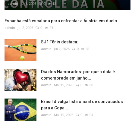
admin
Jul 3, 2026
0
18
Espanha está escalada para enfrentar a Áustria em duelo...
admin
Jul 2, 2026
0
23
SJ1 Tênis destaca:
admin
Jul 2, 2026
0
31
Dia dos Namorados: por que a data é
comemorada em junho...
admin
Mai 19, 2026
0
80
Brasil divulga lista oficial de convocados
para a Copa...
admin
Mai 19, 2026
0
94