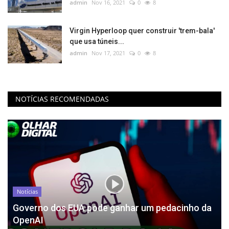
admin
Nov 16, 2021
0
8
Virgin Hyperloop quer construir 'trem-bala'
que usa túneis...
admin
Nov 17, 2021
0
8
NOTÍCIAS RECOMENDADAS
Notícias
Governo dos EUA pode ganhar um pedacinho da
OpenAI