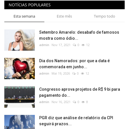
NOTÍCIAS POPULARES
Esta semana
Este mês
Tempo todo
Setembro Amarelo: desabafo de famosos
mostra como ódio...
admin
Nov 17, 2021
0
12
Dia dos Namorados: por que a data é
comemorada em junho...
admin
Mai 19, 2026
0
12
Congresso aprova projetos de R$ 9 bi para
pagamento do...
admin
Nov 16, 2021
0
8
PGR diz que análise de relatório da CPI
seguirá prazos...