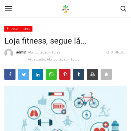
Entretenimento
Login
Registro
Loja fitness, segue lá...
Home
admin
Abr 30, 2026 - 10:29
0
36
Atualizado: Abr 30, 2026 - 10:33
Tecnologia
Politica
Saúde
Entretenimento
Economia