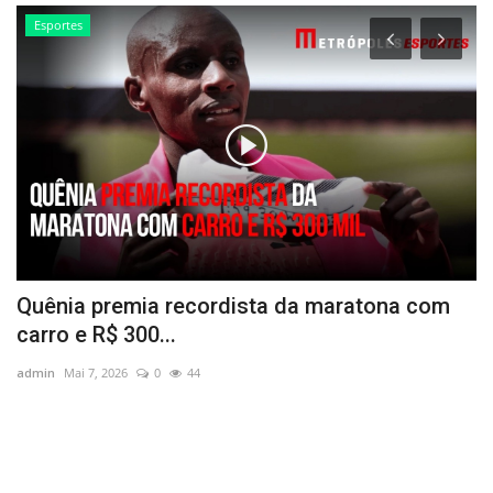
Esportes
Quênia premia recordista da maratona com
M
carro e R$ 300...
ad
admin
Mai 7, 2026
0
44