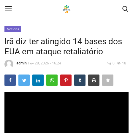
Notícias
Login
Registro
Irã diz ter atingido 14 bases dos
EUA em ataque retaliatório
Home
admin
Fev 28, 2026 - 16:24
0
18
Tecnologia
Politica
Saúde
Entretenimento
Economia