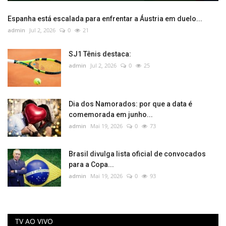
Espanha está escalada para enfrentar a Áustria em duelo...
admin
Jul 2, 2026
0
21
SJ1 Tênis destaca:
admin
Jul 2, 2026
0
25
Dia dos Namorados: por que a data é
comemorada em junho...
admin
Mai 19, 2026
0
73
Brasil divulga lista oficial de convocados
para a Copa...
admin
Mai 19, 2026
0
93
TV AO VIVO