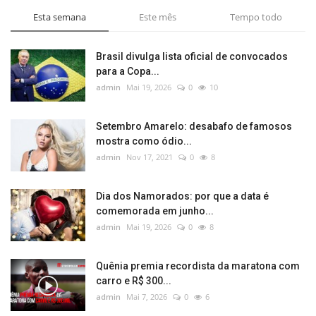
Esta semana
Este mês
Tempo todo
Brasil divulga lista oficial de convocados
para a Copa...
admin
Mai 19, 2026
0
10
Setembro Amarelo: desabafo de famosos
mostra como ódio...
admin
Nov 17, 2021
0
8
Dia dos Namorados: por que a data é
comemorada em junho...
admin
Mai 19, 2026
0
8
Quênia premia recordista da maratona com
carro e R$ 300...
admin
Mai 7, 2026
0
6