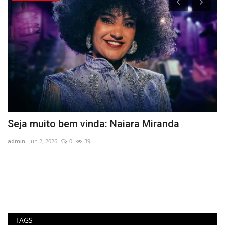
Seja muito bem vinda: Naiara Miranda
B
a
admin
Jun 2, 2026
0
39
ad
ao
TAGS