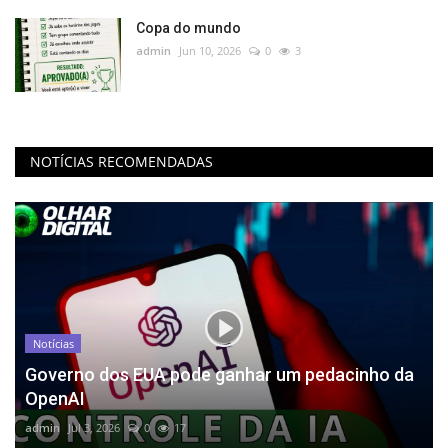
Copa do mundo
admin
Jun 10, 2026
0
3
NOTÍCIAS RECOMENDADAS
Notícias
Governo dos EUA pode ganhar um pedacinho da
OpenAI
admin
Jul 3, 2026
0
17